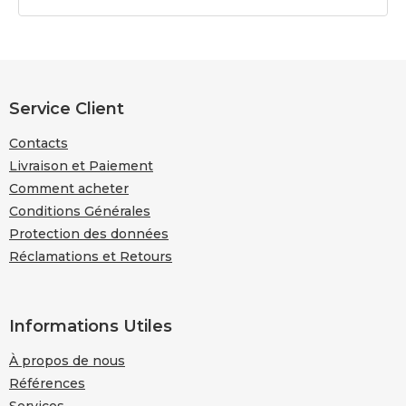
P
i
e
Service Client
d
Contacts
d
e
Livraison et Paiement
p
Comment acheter
a
Conditions Générales
g
Protection des données
e
Réclamations et Retours
Informations Utiles
À propos de nous
Références
Services