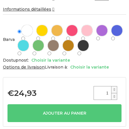
Informations détaillées
Barva
Choisir la variante
Options de livraison
Livraison à:
Choisir la variante
€24,93
Prix
de
la
AJOUTER AU PANIER
mesure: