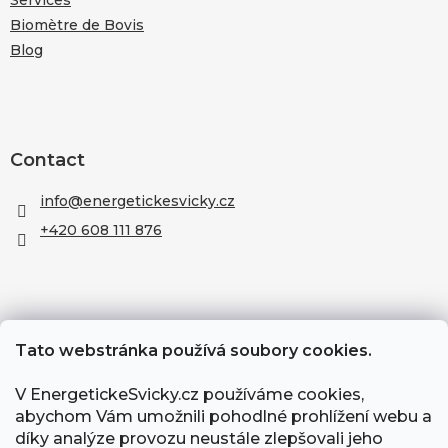
Biomètre de Bovis
Blog
Contact
info
@
energetickesvicky.cz
+420 608 111 876
Tato webstránka používá soubory cookies.
V EnergetickeSvicky.cz používáme cookies,
abychom Vám umožnili pohodlné prohlížení webu a
díky analýze provozu neustále zlepšovali jeho