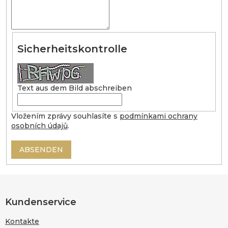
Sicherheitskontrolle
Text aus dem Bild abschreiben
Vložením zprávy souhlasíte s
podmínkami ochrany
osobních údajů
.
ABSENDEN
F
u
ß
Kundenservice
z
Kontakte
e