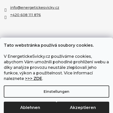
info
@
energetickesvicky.cz
+420 608 111 876
Tato webstránka používá soubory cookies.
V EnergetickeSvicky.cz používáme cookies,
abychom Vám umožnili pohodlné prohlížení webu a
díky analýze provozu neustále zlepšovali jeho
funkce, výkon a použitelnost. Více informací
naleznete
>>> ZDE
.
Erstellt von Shoptet
|
Upravil Balkys
Einstellungen
Copyright 2026
EnergetickeSvicky.cz
. Alle Rechte
Ablehnen
Akzeptieren
vorbehalten.
Cookie-Einstellungen ändern