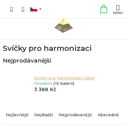
Přejít
NÁKUP
na
obsah
KOŠÍK
Svíčky pro harmonizaci
Nejprodávanější
Svíčky pro harmonizaci čaker
Skladem
(>5 balení)
3 388 Kč
Ř
a
Nejlevnější
Nejdražší
Nejprodávanější
Abecedně
z
e