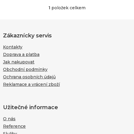
1
položek celkem
O
v
l
Z
á
á
d
p
Zákaznícky servis
a
a
c
Kontakty
t
í
í
Doprava a platba
p
r
Jak nakupovat
v
Obchodní podmínky
k
Ochrana osobních údajů
y
v
Reklamace a vrácení zboží
ý
p
i
s
Užitečné informace
u
O nás
Reference
Služby